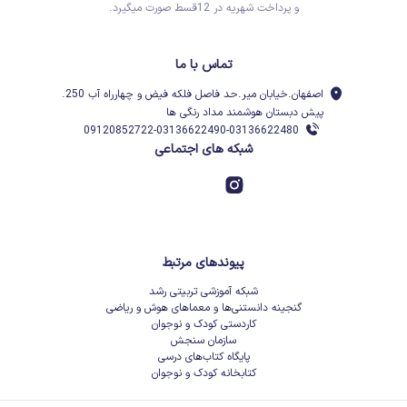
و پرداخت شهریه در 12قسط صورت میگیرد.
تماس با ما
اصفهان.خیابان میر.حد فاصل فلکه فیض و چهارراه آب 250.
پیش دبستان هوشمند مداد رنگی ها
09120852722-03136622490-03136622480
شبکه های اجتماعی
پیوندهای مرتبط
شبکه آموزشی تربیتی رشد
گنجینه دانستنی‌ها و معماهای هوش و ریاضی
کاردستی کودک و نوجوان
سازمان سنجش
پایگاه کتاب‌های درسی
کتابخانه کودک و نوجوان