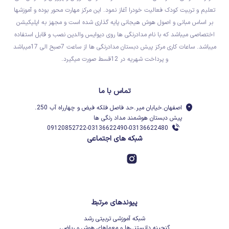
تعلیم و تربیت کودک فعالیت خودرا آغاز نمود. این مرکز مهارت محور بوده و آموزشها
بر اساس مبانی و اصول هوش هیجانی پایه گذاری شده است و مجهز به اپلیکیشن
اختصاصی میباشد که با نام مدادرنگی ها روی دیوایس والدین نصب و قابل استفاده
میباشد. ساعات کاری مرکز پیش دبستان مدادرنگی ها از ساعت 7صبح الی 17میباشد
و پرداخت شهریه در 12قسط صورت میگیرد.
تماس با ما
اصفهان.خیابان میر.حد فاصل فلکه فیض و چهارراه آب 250.
پیش دبستان هوشمند مداد رنگی ها
09120852722-03136622490-03136622480
شبکه های اجتماعی
پیوندهای مرتبط
شبکه آموزشی تربیتی رشد
گنجینه دانستنی‌ها و معماهای هوش و ریاضی